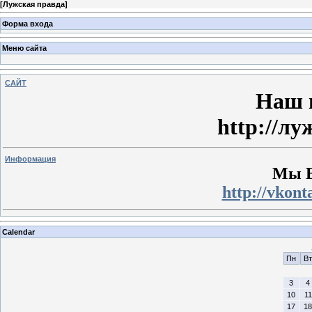
[
Лужская правда
]
Форма входа
Меню сайта
САЙТ
Наш 
http://л
Информация
Мы 
http://vkont
Calendar
Пн
Вт
3
4
10
11
17
18